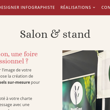
ESIGNER INFOGRAPHISTE
RÉALISATIONS
CON
Salon & stand
lon, une foire
ssionnel ?
er l’image de votre
pose la création de
uels sur-mesure
pour
té à votre charte
message avec une