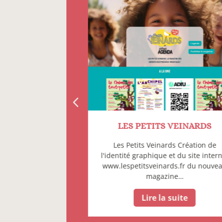
 MAKE-UP
LES PETITS VEINARDS
réation du logo et
Les Petits Veinards Création de
w.pepsartmakeup.fr
l'identité graphique et du site inter
atacha Joly.…
www.lespetitsveinards.fr du nouve
magazine…
 suite
Lire la suite