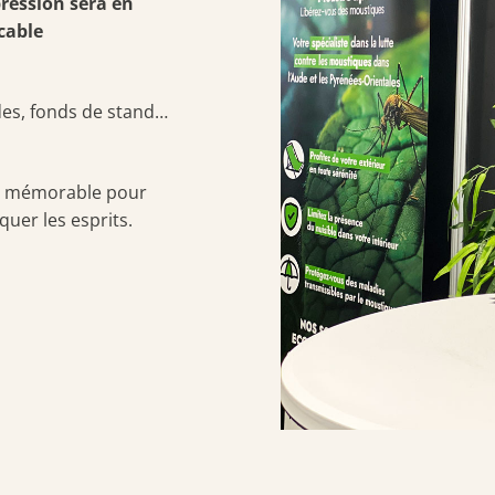
pression sera en
cable
ides, fonds de stand…
 et mémorable pour
quer les esprits.